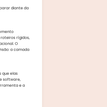
arar diante da
momento
roteiros rígidos,
acional. O
mensão: a camada
s que elas
e software,
erramenta e a