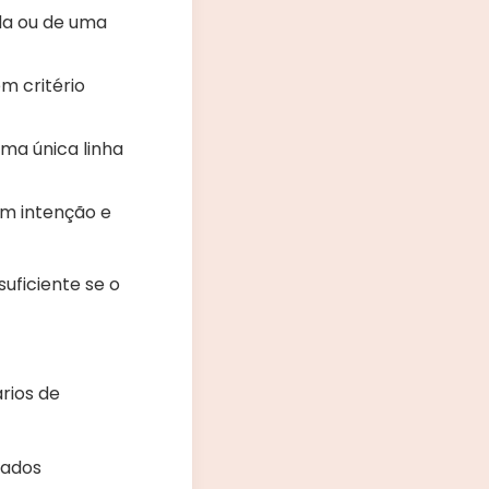
da ou de uma
m critério
ma única linha
om intenção e
uficiente se o
rios de
tados