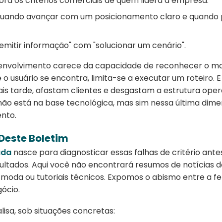
ora os critérios comerciais de quem lidera a empresa.
uando avançar com um posicionamento claro e quando p
emitir informação" com "solucionar um cenário".
nvolvimento carece da capacidade de reconhecer o 
 o usuário se encontra, limita-se a executar um roteiro. E 
is tarde, afastam clientes e desgastam a estrutura oper
l não está na base tecnológica, mas sim nessa última di
nto.
Deste Boletim
ada
nasce para diagnosticar essas falhas de critério ante
ultados. Aqui você não encontrará resumos de notícias d
moda ou tutoriais técnicos. Expomos o abismo entre a f
ócio.
isa, sob situações concretas: