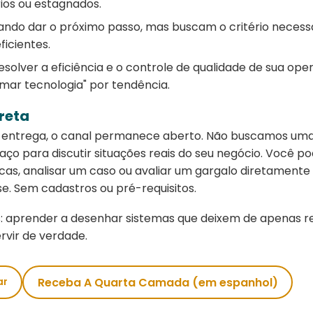
rios ou estagnados.
iando dar o próximo passo, mas buscam o critério necessá
ficientes.
solver a eficiência e o controle de qualidade de sua ope
mar tecnologia" por tendência.
reta
a entrega, o canal permanece aberto. Não buscamos uma l
ço para discutir situações reais do seu negócio. Você po
icas, analisar um caso ou avaliar um gargalo diretament
se. Sem cadastros ou pré-requisitos.
es: aprender a desenhar sistemas que deixem de apenas 
vir de verdade.
Receba A Quarta Camada (em espanhol)
ar