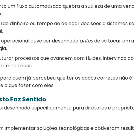
to um fluxo automatizado quebra a sutileza de uma ven
.
rde dinheiro ou tempo ao delegar decisões a sistemas se
l.
a operacional deve ser desenhada
antes
de se tocar em u
ia.
turar processos que avancem com fluidez, intervindo c
er mecânicos.
 para quem já percebeu que ter os dados corretos não é s
e o que fazer com eles.
sto Faz Sentido
oi desenhado especificamente para diretores e proprietá
m implementar soluções tecnológicas e obtiveram resul