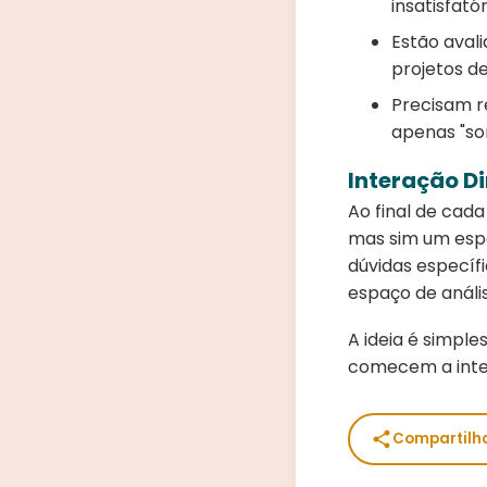
insatisfató
Estão aval
projetos de
Precisam re
apenas "so
Interação Di
Ao final de cad
mas sim um espa
dúvidas específ
espaço de análi
A ideia é simpl
comecem a inter
Compartilh