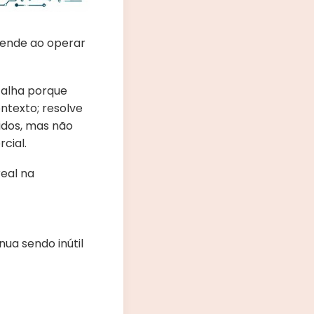
eende ao operar
Falha porque
ntexto; resolve
idos, mas não
cial.
real na
ua sendo inútil