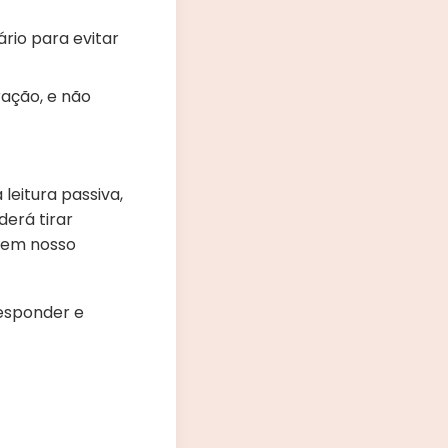
rio para evitar
ração, e não
eitura passiva,
derá tirar
e em nosso
responder e