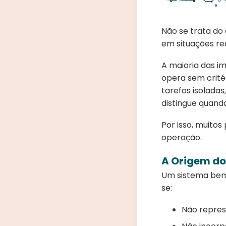
Não se trata do
em situações rea
A maioria das i
opera sem crité
tarefas isolada
distingue quand
Por isso, muito
operação.
A Origem do
Um sistema bem 
se:
Não repres