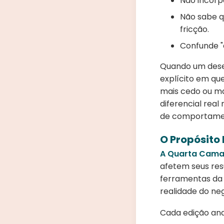
Não incorp
Não sabe q
fricção.
Confunde "
Quando um dese
explícito em que
mais cedo ou ma
diferencial rea
de comportame
O Propósito 
A Quarta Cam
afetem seus res
ferramentas da 
realidade do neg
Cada edição anal