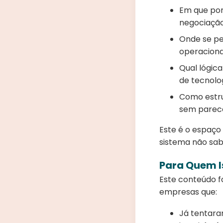
Em que pon
negociação
Onde se pe
operaciona
Qual lógic
de tecnolog
Como estru
sem parec
Este é o espaço
sistema não sab
Para Quem I
Este conteúdo f
empresas que:
Já tentara